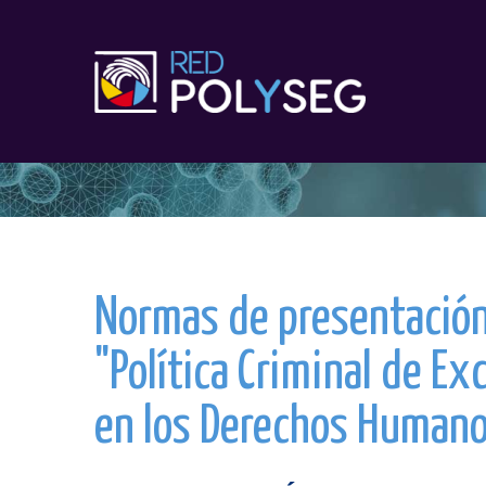
II CONGRESO I
Normas de presentación
"Política Criminal de E
en los Derechos Human