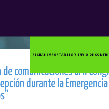
BEROAMERICANO
FECHAS IMPORTANTES Y ENVÍO DE CONTR
 de comunicaciones al II Cong
xcepción durante la Emergencia
os"