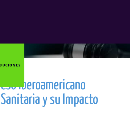
IBUCIONES
COMITÉ CIENTÍFICO
PROGRAMA
reso Iberoamericano
 Sanitaria y su Impacto