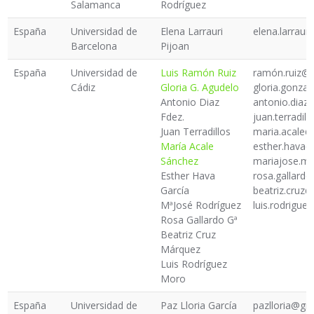
Salamanca
Rodríguez
España
Universidad de
Elena Larrauri
elena.larraur
Barcelona
Pijoan
España
Universidad de
Luis Ramón Ruiz
ramón.ruiz@
Cádiz
Gloria G. Agudelo
gloria.gonza
Antonio Diaz
antonio.diaz
Fdez.
juan.terradil
Juan Terradillos
maria.acale@
María Acale
esther.hava@
Sánchez
mariajose.m
Esther Hava
rosa.gallard
García
beatriz.cruz
MªJosé Rodríguez
luis.rodrigue
Rosa Gallardo Gª
Beatriz Cruz
Márquez
Luis Rodríguez
Moro
España
Universidad de
Paz Lloria García
pazlloria@gm