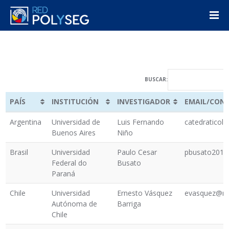
BUSCAR:
PAÍS
INSTITUCIÓN
INVESTIGADOR
EMAIL/CON
PAÍS
INSTITUCIÓN
INVESTIGADOR
EMAIL/CON
Argentina
Universidad de
Luis Fernando
catedraticol
Buenos Aires
Niño
Brasil
Universidad
Paulo Cesar
pbusato2013
Federal do
Busato
Paraná
Chile
Universidad
Ernesto Vásquez
evasquez@min
Autónoma de
Barriga
Chile