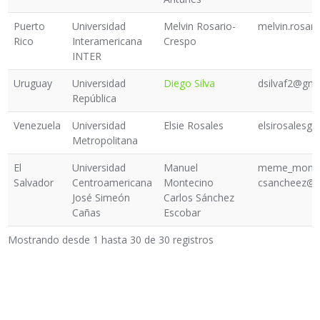
Puerto
Universidad
Melvin Rosario-
melvin.rosar
Rico
Interamericana
Crespo
INTER
Uruguay
Universidad
Diego Silva
dsilvaf2@gma
República
Venezuela
Universidad
Elsie Rosales
elsirosalesg
Metropolitana
El
Universidad
Manuel
meme_monte
Salvador
Centroamericana
Montecino
csancheez@
José Simeón
Carlos Sánchez
Cañas
Escobar
Mostrando desde 1 hasta 30 de 30 registros