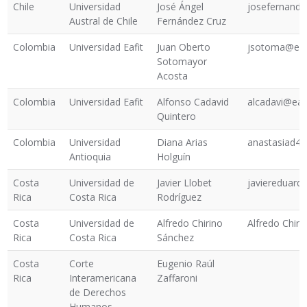
Chile
Universidad
José Ángel
josefernande
Austral de Chile
Fernández Cruz
Colombia
Universidad Eafit
Juan Oberto
jsotoma@eafi
Sotomayor
Acosta
Colombia
Universidad Eafit
Alfonso Cadavid
alcadavi@eafi
Quintero
Colombia
Universidad
Diana Arias
anastasiad4
Antioquia
Holguín
Costa
Universidad de
Javier Llobet
javiereduard
Rica
Costa Rica
Rodríguez
Costa
Universidad de
Alfredo Chirino
Alfredo Chir
Rica
Costa Rica
Sánchez
Costa
Corte
Eugenio Raúl
Rica
Interamericana
Zaffaroni
de Derechos
Humanos