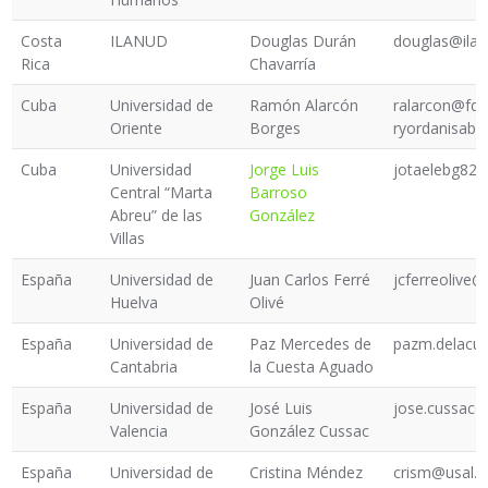
Costa
ILANUD
Douglas Durán
douglas@ilan
Rica
Chavarría
Cuba
Universidad de
Ramón Alarcón
ralarcon@fd.
Oriente
Borges
ryordanisab
Cuba
Universidad
Jorge Luis
jotaelebg82
Central “Marta
Barroso
Abreu” de las
González
Villas
España
Universidad de
Juan Carlos Ferré
jcferreolive
Huelva
Olivé
España
Universidad de
Paz Mercedes de
pazm.delacu
Cantabria
la Cuesta Aguado
España
Universidad de
José Luis
jose.cussac@
Valencia
González Cussac
España
Universidad de
Cristina Méndez
crism@usal.e