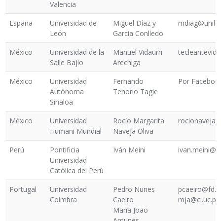
Valencia
España
Universidad de
Miguel Díaz y
mdiag@unile
León
García Conlledo
México
Universidad de la
Manuel Vidaurri
tecleantevid
Salle Bajío
Arechiga
México
Universidad
Fernando
Por Facebook
Autónoma
Tenorio Tagle
Sinaloa
México
Universidad
Rocío Margarita
rocionaveja
Humani Mundial
Naveja Oliva
Perú
Pontificia
Iván Meini
ivan.meini@p
Universidad
Católica del Perú
Portugal
Universidad
Pedro Nunes
pcaeiro@fd.u
Coimbra
Caeiro
mja@ci.uc.pt
Maria Joao
Antunes